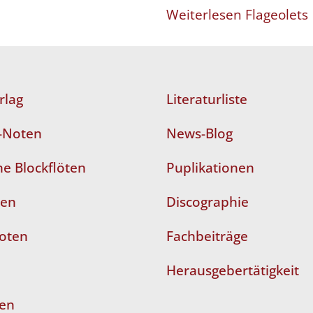
Weiterlesen Flageolets
rlag
Literaturliste
n-Noten
News-Blog
e Blockflöten
Puplikationen
ten
Discographie
Noten
Fachbeiträge
Herausgebertätigkeit
len