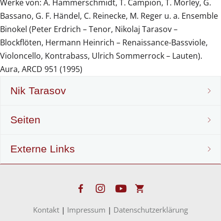
Werke von: A. Hammerschmidt, T. Campion, T. Morley, G.
Bassano, G. F. Händel, C. Reinecke, M. Reger u. a. Ensemble
Binokel (Peter Erdrich – Tenor, Nikolaj Tarasov –
Blockflöten, Hermann Heinrich – Renaissance-Bassviole,
Violoncello, Kontrabass, Ulrich Sommerrock – Lauten).
Aura, ARCD 951 (1995)
Nik Tarasov
Seiten
Nik Tarasov
Externe Links
Lebenslauf
Noten & Verlag
Projekte
Blockflöten-Noten
www.mollenhauer.com
Kontakt
|
Impressum
|
Datenschutzerklärung
Instrumenten-Entwicklung
Harmonische Blockflöten