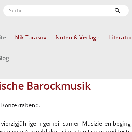
ite
Nik Tarasov
Noten & Verlag
Literatu
log
tische Barockmusik
n Konzertabend.
h vierzigjährigem gemeinsamen Musizieren beging
wurde eine Auswahl der schönsten Lieder und Inst