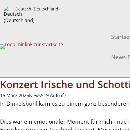
Deutsch (Deutschland)
Startse
News-B
Konzert Irische und Schot
15 März 2026
News
519 Aufrufe
In Dinkelsbühl kam es zu einem ganz besondere
Dies war ein emotionaler Moment für mich - nac
Barockgitarre sein Abschiedskonzert. Musiziert 