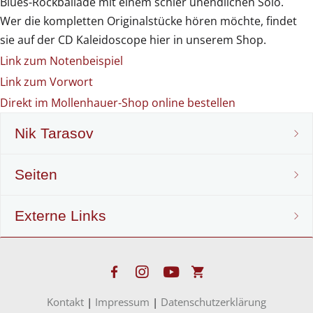
Blues-Rockballade mit einem schier unendlichen Solo.
Wer die kompletten Originalstücke hören möchte, findet
sie auf der CD Kaleidoscope hier in unserem Shop.
Link zum Notenbeispiel
Link zum Vorwort
Direkt im Mollenhauer-Shop online bestellen
Nik Tarasov
Seiten
Nik Tarasov
Externe Links
Lebenslauf
Noten & Verlag
Projekte
Blockflöten-Noten
www.mollenhauer.com
Kontakt
|
Impressum
|
Datenschutzerklärung
Instrumenten-Entwicklung
Harmonische Blockflöten