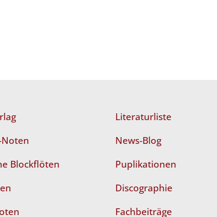
rlag
Literaturliste
n-Noten
News-Blog
e Blockflöten
Puplikationen
ten
Discographie
Noten
Fachbeiträge