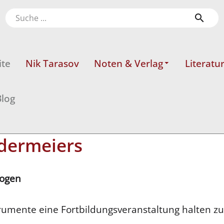
ite
Nik Tarasov
Noten & Verlag
Literatu
log
edermeiers
gogen
trumente eine Fortbildungsveranstaltung halten zu